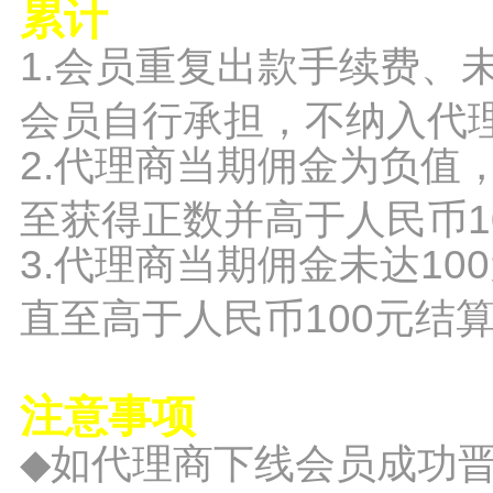
累计
1.
会员重复出款手续费、
会员自行承担，不纳入代
2.
代理商当期佣金为负值
至获得正数并高于人民币
1
3.
代理商当期佣金未达
100
直至高于人民币
100
元结
注意事项
◆
如代理商下线会员成功