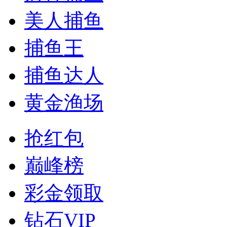
美人捕鱼
捕鱼王
捕鱼达人
黄金渔场
抢红包
巅峰榜
彩金领取
钻石VIP