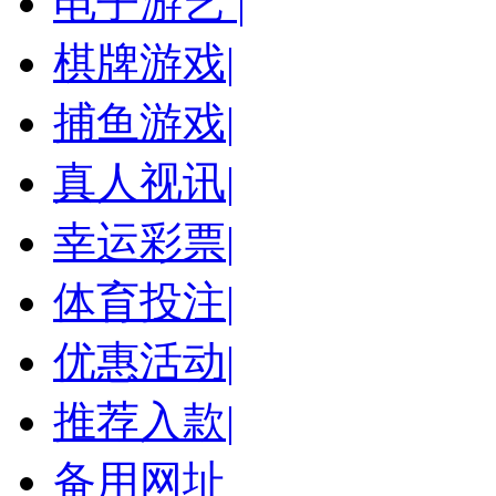
电子游艺
|
棋牌游戏
|
捕鱼游戏
|
真人视讯
|
幸运彩票
|
体育投注
|
优惠活动
|
推荐入款
|
备用网址