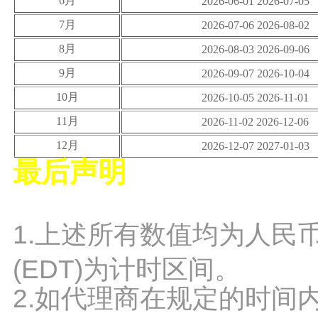
6月
2026-06-01 2026-07-05
7月
2026-07-06 2026-08-02
8月
2026-08-03 2026-09-06
9月
2026-09-07 2026-10-04
10月
2026-10-05 2026-11-01
11月
2026-11-02 2026-12-06
12月
2026-12-07 2027-01-03
最后声明
1.
上述所有数值均为人民
(EDT)
为计时区间。
2.
如代理商在规定的时间