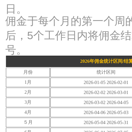
日。
佣金于每个月的第一个周
后，
5
个工作日内将佣金结
号。
2026年佣金统计区间/结
月份
统计区间
1月
2026-01-05 2026-02-01
2月
2026-02-02 2026-03-01
3月
2026-03-02 2026-04-05
4月
2026-04-06 2026-05-03
５月
2026-05-04 2026-05-31