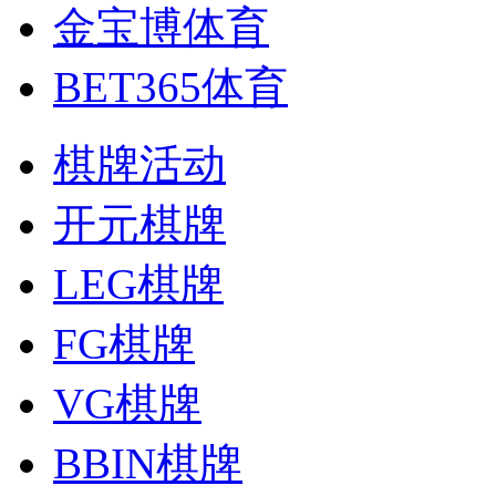
金宝博体育
BET365体育
棋牌活动
开元棋牌
LEG棋牌
FG棋牌
VG棋牌
BBIN棋牌