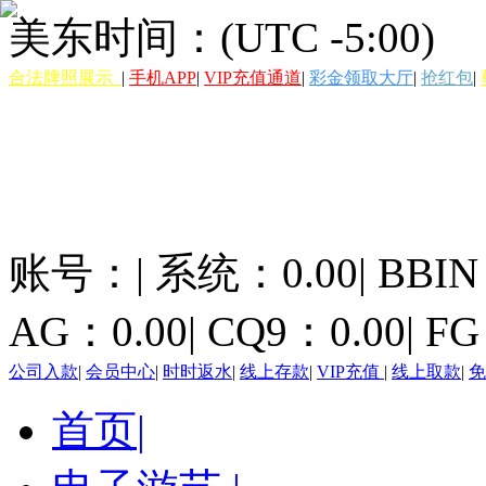
美东时间：
(UTC -5:00)
合法牌照展示
|
手机APP
|
VIP充值通道
|
彩金领取大厅
|
抢红包
|
账号：
|
系统：
0.00
|
BBI
AG：
0.00
|
CQ9：
0.00
|
FG
公司入款
|
会员中心
|
时时返水
|
线上存款
|
VIP充值
|
线上取款
|
免
首页
|