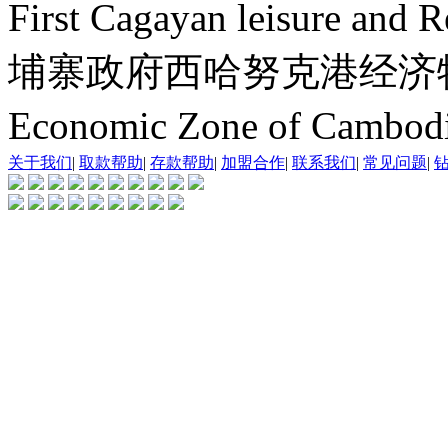
First Cagayan leisure and
埔寨政府西哈努克港经济特区Siha
Economic Zone of Ca
关于我们
|
取款帮助
|
存款帮助
|
加盟合作
|
联系我们
|
常见问题
|
钻