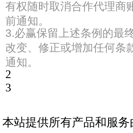
有权随时取消合作代理商
前通知。
3.
必赢保留上述条例的最
改变、修正或增加任何条
通知。
2
3
本站提供所有产品和服务