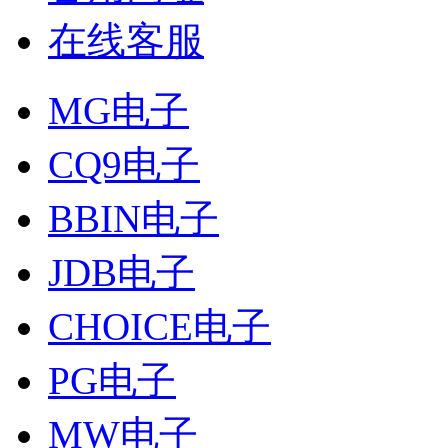
在线客服
MG电子
CQ9电子
BBIN电子
JDB电子
CHOICE电子
PG电子
MW电子