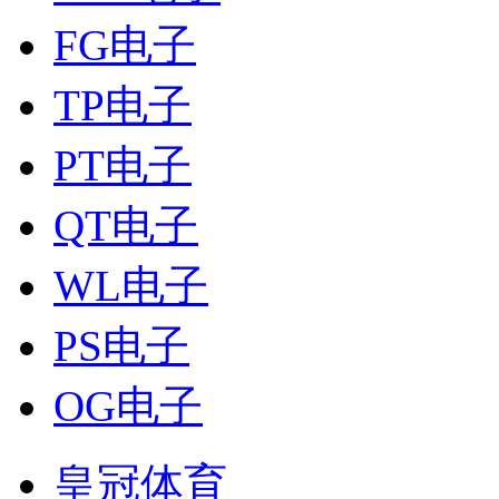
FG电子
TP电子
PT电子
QT电子
WL电子
PS电子
OG电子
皇冠体育